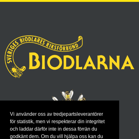
Vi använder oss av tredjepartsleverantörer
för statistik, men vi respekterar din integritet
och laddar därför inte in dessa förrän du
godkänt dem. Om du vill hjälpa oss kan du