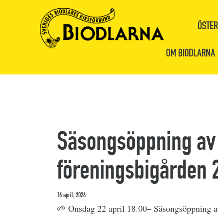
ÖSTER
OM BIODLARNA
Säsongsöppning av
föreningsbigården 2
16 april, 2026
🌱 Onsdag 22 april 18.00– Säsongsöppning a