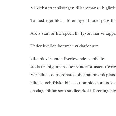
Vi kickstartar säsongen tillsammans i bigård
Ta med eget fika – föreningen bjuder på grill
Årets start är lite speciell. Tyvärr har vi tap
Under kvällen kommer vi därför att:
kika på vårt enda överlevande samhälle
städa ur trågkupan efter vinterförlusten (övri
Vår bihälsosamordnare Johannafinns på plats 
bihälsa och friska bin – ett område som också
onsdagsträffar som studiecirkel i föreningsbi