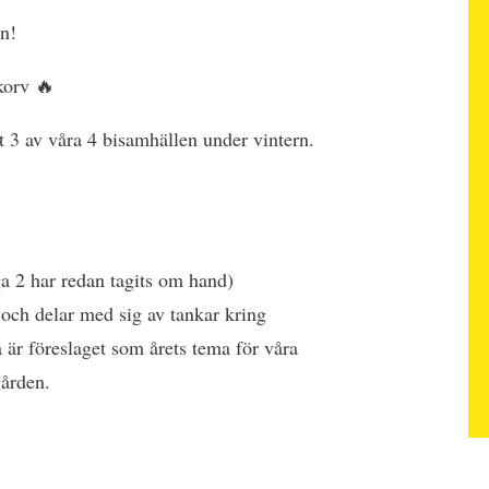
en!
korv 🔥
pat 3 av våra 4 bisamhällen under vintern.
ga 2 har redan tagits om hand)
och delar med sig av tankar kring
 är föreslaget som årets tema för våra
gården.